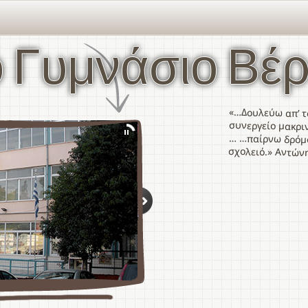
 Γυμνάσιο Βέρ
«…Δουλεύω απ’ τ
συνεργείο μακριν
… …παίρνω δρόμο
σχολειό.» Αντών