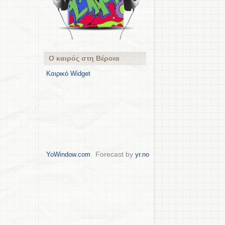
Ο καιρός στη Βέροια
Καιρικό Widget
Forecast by
YoWindow.com
yr.no