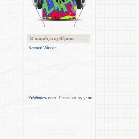
Ο καιρός στη Βέροια
Καιρικό Widget
Forecast by
YoWindow.com
yr.no