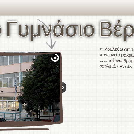
 Γυμνάσιο Βέρ
«…Δουλεύω απ’ τ
συνεργείο μακριν
… …παίρνω δρόμο
σχολειό.» Αντών